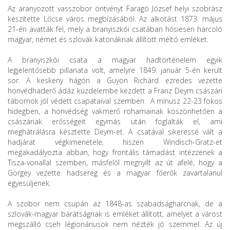
Az aranyozott vasszobor öntvényt Faragó József helyi szobrász
készítette Lőcse város megbízásából. Az alkotást 1873. május
21-én avatták fel, mely a branyiszkói csatában hősiesen harcoló
magyar, német és szlovák katonáknak állított méltó emléket.
A branyiszkói csata a magyar hadtörténelem egyik
legjelentősebb pillanata volt, amelyre 1849. január 5-én került
sor. A keskeny hágón a Guyon Richárd ezredes vezette
honvédhaderő ádáz küzdelembe kezdett a Franz Deym császári
tábornok jól védett csapataival szemben. A mínusz 22-23 fokos
hidegben, a honvédség vakmerő rohamainak köszönhetően a
császáriak erősségeit egymás után foglalták el, ami
meghátrálásra késztette Deym-et. A csatával sikeressé vált a
hadjárat végkimenetele, hiszen Windisch-Gratz-et
megakadályozta abban, hogy frontális támadást intézzenek a
Tisza-vonallal szemben, másfelől megnyílt az út afelé, hogy a
Görgey vezette hadsereg és a magyar főerők zavartalanul
egyesüljenek.
A szobor nem csupán az 1848-as szabadságharcnak, de a
szlovák-magyar barátságnak is emléket állított, amelyet a várost
megszálló cseh légionáriusok nem nézték jó szemmel. Az új