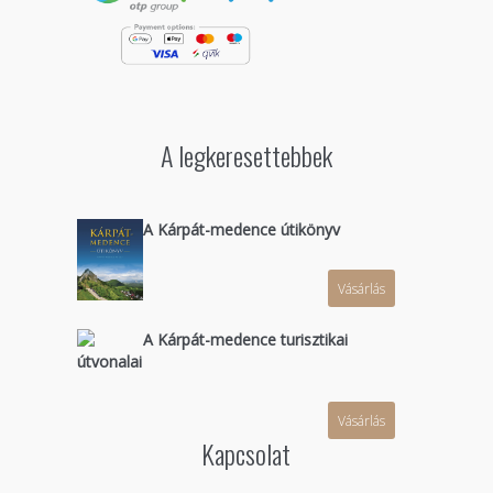
A legkeresettebbek
A Kárpát-medence útikönyv
Vásárlás
A Kárpát-medence turisztikai
útvonalai
Vásárlás
Kapcsolat