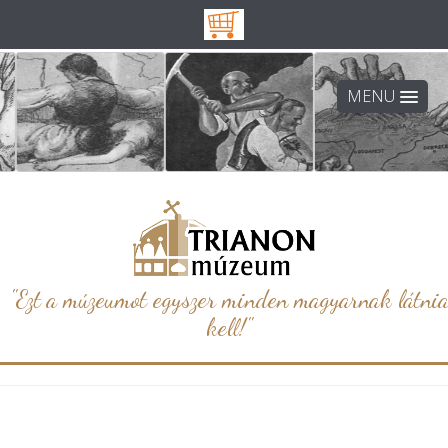
MENU
"Ezt a múzeumot egyszer minden magyarnak látni
kell!"