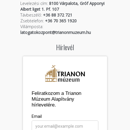
Levelezési cím:
8100 Várpalota, Gróf Apponyi
Albert liget 1. Pf. 107
Távbeszélő:
+36 88 372 721
Zsebtelefon:
+36 70 365 1920
Villámposta:
latogatokozpont@trianonmuzeum.hu
Hírlevél