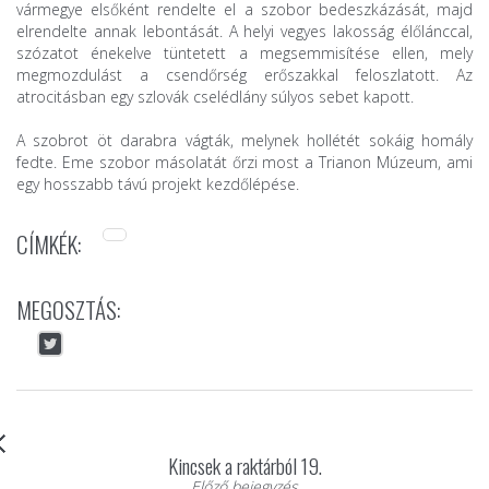
vármegye elsőként rendelte el a szobor bedeszkázását, majd
elrendelte annak lebontását. A helyi vegyes lakosság élőlánccal,
szózatot énekelve tüntetett a megsemmisítése ellen, mely
megmozdulást a csendőrség erőszakkal feloszlatott. Az
atrocitásban egy szlovák cselédlány súlyos sebet kapott.
A szobrot öt darabra vágták, melynek hollétét sokáig homály
fedte. Eme szobor másolatát őrzi most a Trianon Múzeum, ami
egy hosszabb távú projekt kezdőlépése.
CÍMKÉK:
MEGOSZTÁS:
Kincsek a raktárból 19.
Előző bejegyzés