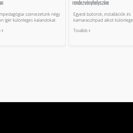
an
rendezvényhelyszíne
pedagógiai szervezetünk négy
Egyedi bútorok, installációk és
n ígér különleges kalandokat.
kamaraszínpad alkot különleges
b
Tovább