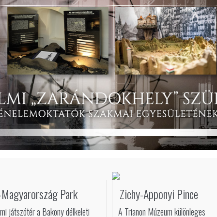
-Magyarország Park
Zichy-Apponyi Pince
mi játszótér a Bakony délkeleti
A Trianon Múzeum különleges