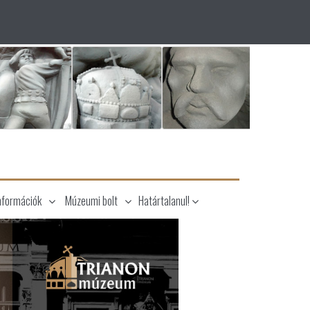
nformációk
Múzeumi bolt
Határtalanul!