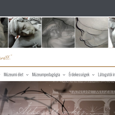
nitt."
Múzeumi élet
Múzeumpedagógia
Érdekességek
Látogatói i