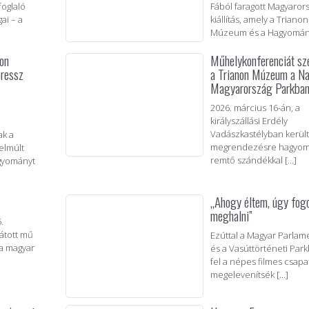
foglaló
Fából faragott Magyaror
ai – a
kiállítás, amely a Trianon
Múzeum és a Hagyományo
non
Műhelykonferenciát sz
ressz
a Trianon Múzeum a N
Magyarország Parkba
2026. március 16-án, a
királyszállási Erdély
Vadászkastélyban került
ak a
megrendezésre hagyom
elmúlt
remtő szándékkal [...]
gyományt
„Ahogy éltem, úgy fog
meghalni”
.
látott mű
Ezúttal a Magyar Parlam
 a magyar
és a Vasúttörténeti Park
fel a népes filmes csapa
megelevenítsék [...]