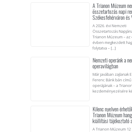
A Trianon Múzeum ne
összetartozás napi r
Székesfehérváron és 
A 2026. évi Nemzeti
Összetartozás Napján
Trianon Múzeum – az 
évben megkezdett ha
folytatva – [...]
Nemzeti operánk a ne
operavilágban
Már javában zajlanak E
Ferenc Bánk bán című
operájának – a Trian
kezdeményezésére kész
Kilenc nyelven érhetők
Trianon Múzeum han
kiállítási tájékoztat
A Trianon Múzeum 12 