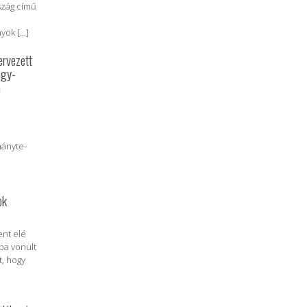
szág című
k [...]
ervezett
agy-
n
ányte­
ok
ent elé
ba vonult
t, hogy