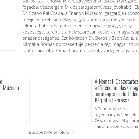
Szőlőfajták Tanösvény. A résztvevőket stílusosan tárogató
fogadta, Vesztergám Miklós tárogatóművész jóvoltából. El
Dr. Szabó Pál Csaba, a Trianon Múzeum igazgatója üdvözö
megjelenteket, kiemelve, hogy a bor eszköz, melyen keresz
felmutatható a Kárpát-medence magyar egysége, mely
közösséget teremt s amely szorosan kötődik a magyarság
önazonosságához. Ezt követően Dr. Borbély Zsolt Attila, a
Kárpátia Borház borszakértője beszélt a régi magyar szőlő
fontosságáról, a témát három oldalról, az idegenforgalom,
el
A Nemzeti Összetartoz
on Múzeum
a történelmi olasz-mag
barátságért indult idén
Kárpátia Expressz
A Trianon Múzeum
hagyományos Nemzeti
Összetartozás Napi pro
immár második alkalomm
Budapest-Kelenföldről, [...]