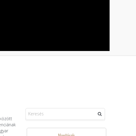
között
enciának
gyar
Naptárak