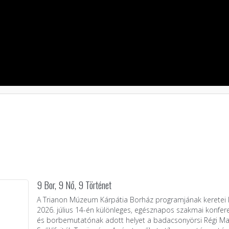
9 Bor, 9 Nő, 9 Történet
A Trianon Múzeum Kárpátia Borház programjának keretei 
2026. július 14-én különleges, egésznapos szakmai konfer
és borbemutatónak adott helyet a badacsonyörsi Régi Ma