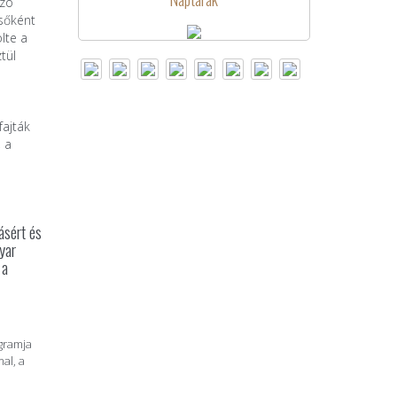
szó
sőként
lte a
tül
fajták
 a
ásért és
yar
 a
gramja
al, a