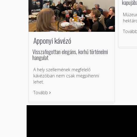
kapujáb
Múzeum
hektáro
Továb
Apponyi kávézó
Visszafogottan elegáns, korhű történelmi
hangulat
A hely szellemének megfelelő
kávézóban nem csak megpihenni
lehet.
Tovább