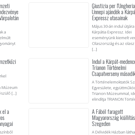
mzeti
Giustizia per l'Ungheria
endezvénye
Ünnepi ajándék a Kárpá
Várpalotán
Expressz utasainak
Május 30-án indul útjára
ak a
Kárpátia Expressz. Idei
elmúlt
eseményünk kiemelt v
gyományt
Olaszország és az olasz 
[...]
mzetközi
Indul a Kárpát-medenc
Trianon Történelmi
Csapatverseny másodi
rkel
A Történelemoktatók S
on Múzeum
Egyesülete, együttműkö
ülő [...]
Trianon Múzeummal, idé
elindítja TRIANON Történe
 el a
A Fából faragott
gos
Magyarország kiállítás
ó anyagai
Szegeden
színből
A Délvidék Házban látha