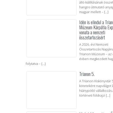
álló kiállításának össze
hangos útmutató anyag
magyar mellett – [...]
Idén is elindul a Tria
Múzeum Kárpátia Exp
vonata a nemzeti
összetartozásért
A 2026. évi Nemzeti
Összetartozás Napján
Trianon Múzeum – az 
évben megkezdett ha
folytatva – [...]
Trianon 5.
A Trianon Kiskönyvtár 5
köteteként napvilágot 
hiánypótló vállalkozás
történeti földrajzi [...]