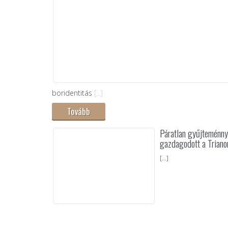
boridentitás
[...]
Tovább
Páratlan gyűjteménny
gazdagodott a Trian
[...]