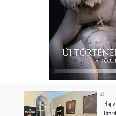
Nagy
Történel