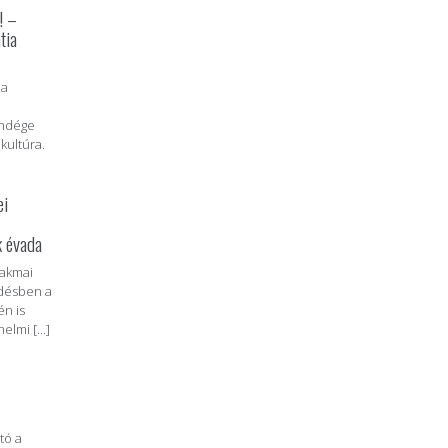
! –
tia
 a
endége
kultúra.
ei
k évada
zakmai
désben a
n is
lmi [...]
tó a