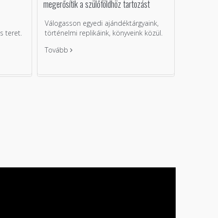
megerősítik a szülőföldhöz tartozást
Válogasson egyedi ajándéktárgyaink,
 teret.
történelmi replikáink, könyveink közül.
Tovább